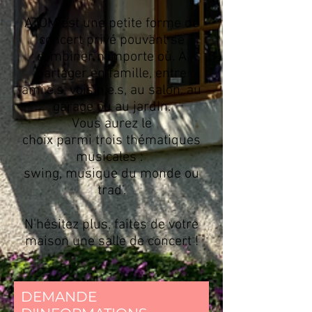
ATÔM est une petite forme de
concert privé pouvant se
combiner n'importe où.
À
partager en famille, entre
ami.e.s, voisin.e.s, au salon, au
garage ou au jardin.
Vous aurez le
choix
parmi
trois
thématiques
musicales :
swing, musique du monde ou
trad'.
N'hésitez plus, faites de votre
maison une salle de concert !
DEMANDE