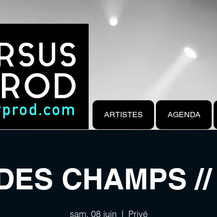
ARTISTES
AGENDA
DES CHAMPS // 
sam. 08 juin
  |  
Privé