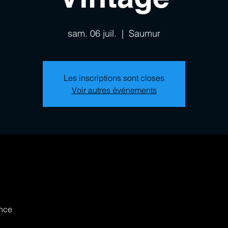
sam. 06 juil.
  |  
Saumur
Les inscriptions sont closes
Voir autres événements
nce