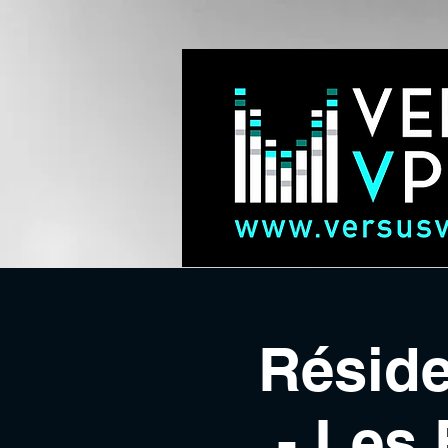
Résid
- Les 